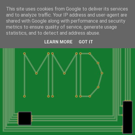
This site uses cookies from Google to deliver its services
and to analyze traffic. Your IP address and user-agent are
shared with Google along with performance and security
metrics to ensure quality of service, generate usage
statistics, and to detect and address abuse.
LEARN MORE
GOT IT