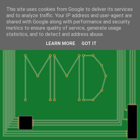
This site uses cookies from Google to deliver its services
and to analyze traffic. Your IP address and user-agent are
shared with Google along with performance and security
metrics to ensure quality of service, generate usage
statistics, and to detect and address abuse.
LEARN MORE
GOT IT