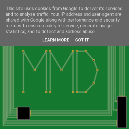
This site uses cookies from Google to deliver its services
and to analyze traffic. Your IP address and user-agent are
shared with Google along with performance and security
metrics to ensure quality of service, generate usage
statistics, and to detect and address abuse.
LEARN MORE
GOT IT