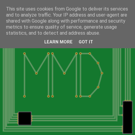
This site uses cookies from Google to deliver its services
and to analyze traffic. Your IP address and user-agent are
shared with Google along with performance and security
metrics to ensure quality of service, generate usage
statistics, and to detect and address abuse.
LEARN MORE
GOT IT