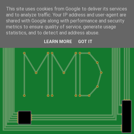
This site uses cookies from Google to deliver its services
and to analyze traffic. Your IP address and user-agent are
shared with Google along with performance and security
metrics to ensure quality of service, generate usage
statistics, and to detect and address abuse.
LEARN MORE
GOT IT