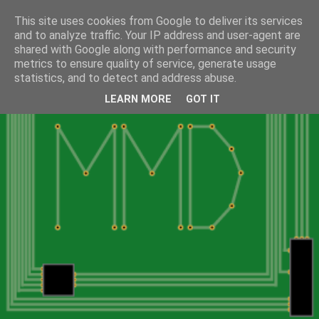
This site uses cookies from Google to deliver its services
and to analyze traffic. Your IP address and user-agent are
shared with Google along with performance and security
metrics to ensure quality of service, generate usage
statistics, and to detect and address abuse.
LEARN MORE
GOT IT