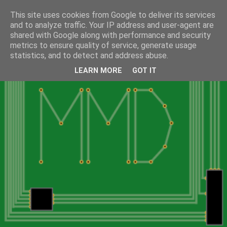
This site uses cookies from Google to deliver its services
and to analyze traffic. Your IP address and user-agent are
shared with Google along with performance and security
metrics to ensure quality of service, generate usage
statistics, and to detect and address abuse.
LEARN MORE
GOT IT