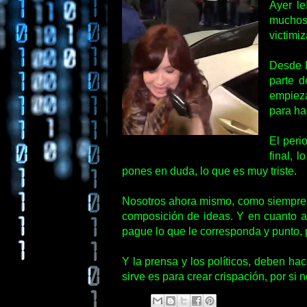
Ayer l
muchos 
victimiz
Desde E
parte d
empieza
para ha
El peri
final, 
pones en duda, lo que es muy triste.
Nosotros ahora mismo, como siempre o
composición de ideas. Y en cuanto a e
pague lo que le corresponda y punto, p
Y la prensa y los políticos, deben ha
sirve es para crear crispación, por si