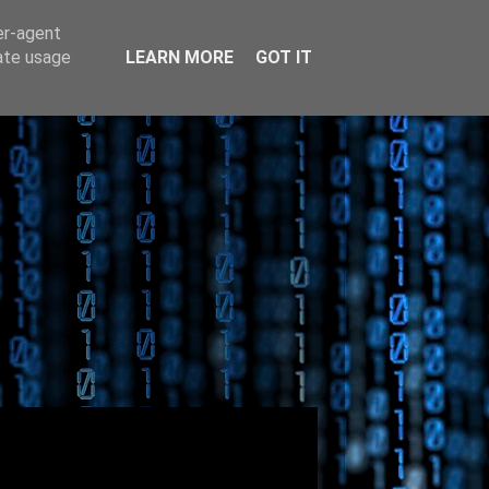
er-agent
rate usage
LEARN MORE
GOT IT