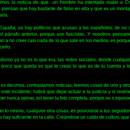
eímos la noticia de que un hombre ha intentado matar a Cr
piensan que hay bastante de falso en ella y que es un montaje
arla.
spaña, ya hay políticos que acusan a los españoles, de no cr
el párrafo anterior, porque son fascistas. Y nosotros pens
n a no creer casi nada de lo que sale en los medios, es porqu
cerlo.
odismo ya no es lo que era, las redes sociales, donde cualqui
lo único que queda es que te creas lo que es de tu cuerda y l
s decimos, contrastamos noticias, leemos cosas de uno y otro 
ste incidente, habrá que dejar actuar a la justicia y si real
er nunca opinar, sin tener la foto completa, porque no s equivo
cer lo mismo, cualquier otra cosas, es posicionar a tus seguido
 no hay suficiente en la calle. Creándose un caldo de cultivo, q