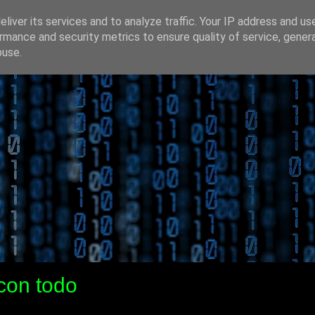
liver its services and to analyze traffic. Your IP address and us
rmance and security metrics to ensure quality of service, gene
buse.
con todo