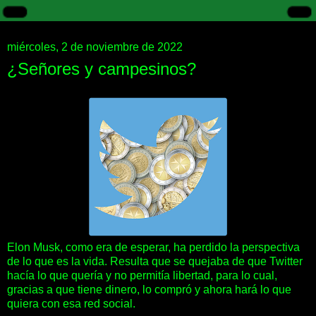
miércoles, 2 de noviembre de 2022
¿Señores y campesinos?
Elon Musk, como era de esperar, ha perdido la perspectiva
de lo que es la vida. Resulta que se quejaba de que Twitter
hacía lo que quería y no permitía libertad, para lo cual,
gracias a que tiene dinero, lo compró y ahora hará lo que
quiera con esa red social.