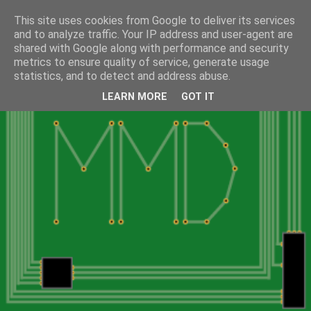
This site uses cookies from Google to deliver its services
and to analyze traffic. Your IP address and user-agent are
shared with Google along with performance and security
metrics to ensure quality of service, generate usage
statistics, and to detect and address abuse.
LEARN MORE
GOT IT